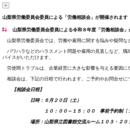
×
山梨県労働委員会委員による「労働相談会」が開催されます
山梨県労働委員会委員による令和８年度「労働相談会」
山梨県労働委員会では、労働や雇用に関する悩みや疑問な
パワハラなどのハラスメント問題や雇用の見直しなど、職場
バイスがいただけます。
労使間トラブルは、企業経営に大きな影響を与える要因にな
相談会は、下記の日程で行われます。ご予約やお問合せに
【相談会日程】
日時：６月２０日（土）
１０：００～１５：００ 事前予約制〔１相
場所：山梨県立図書館交流ルーム１０３・２０１（甲府