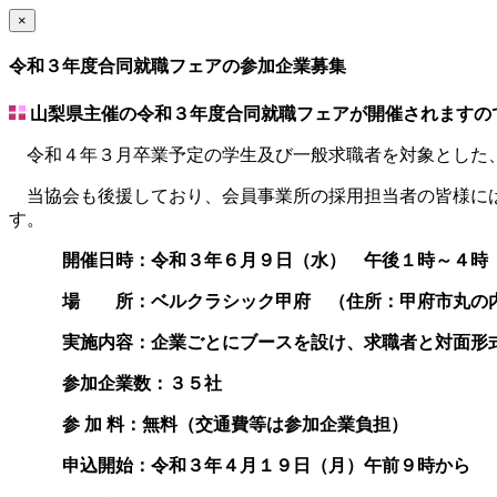
×
令和３年度合同就職フェアの参加企業募集
山梨県主催の令和３年度合同就職フェアが開催されますの
令和４年３月卒業予定の学生及び一般求職者を対象とした
当協会も後援しており、会員事業所の採用担当者の皆様には
す。
開催日時：令和３年６月９日（水） 午後１時～４時
場 所：ベルクラシック甲府 （住所：甲府市丸の内1-
実施内容：企業ごとにブースを設け、求職者と対面形
参加企業数：３５社
参 加 料：無料（交通費等は参加企業負担）
申込開始：令和３年４月１９日（月）午前９時から